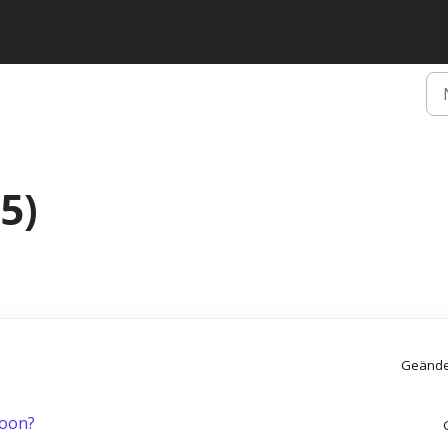
5)
Geände
toon?